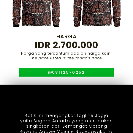
HARGA
IDR 2.700.000
Harga yang tercantum adalah harga kain.
The price listed is the fabric's price.
08112570252
Batik ini mengangkat tagline Jogja
yaitu Segoro Amarto yang merupakan
singkatan dari Semangat Gotong
Royong Agawe Majune Ngayogyakarta.