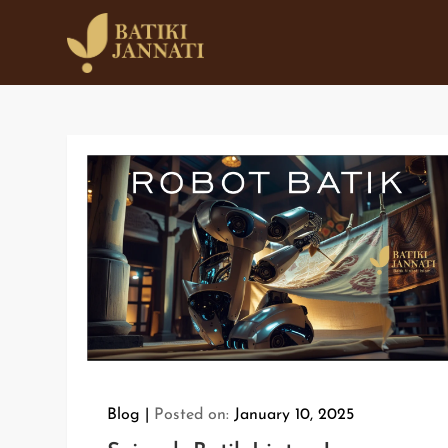
Skip
to
Batiki Jannati
Batik Custom Kontemporer Premium 
content
Blog
Posted on:
January 10, 2025