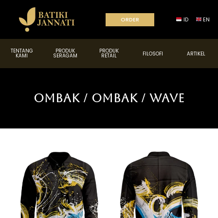
ORDER
ID
EN
TENTANG
PRODUK
PRODUK
FILOSOFI
ARTIKEL
KAMI
SERAGAM
RETAIL
Ombak / Ombak / Wave