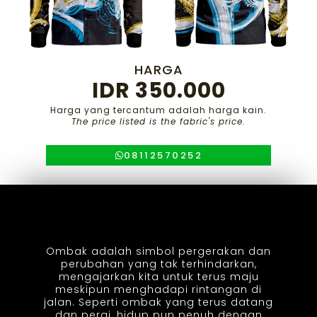
HARGA
IDR 350.000
Harga yang tercantum adalah harga kain.
The price listed is the fabric's price.
08112570252
Ombak adalah simbol pergerakan dan
perubahan yang tak terhindarkan,
mengajarkan kita untuk terus maju
meskipun menghadapi rintangan di
jalan. Seperti ombak yang terus datang
dan pergi, hidup pun penuh dengan