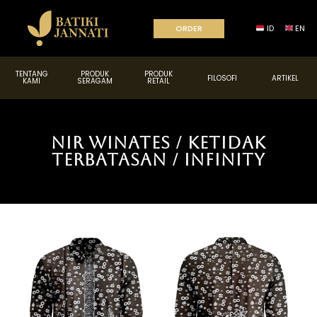
ORDER
ID
EN
TENTANG
PRODUK
PRODUK
FILOSOFI
ARTIKEL
KAMI
SERAGAM
RETAIL
Nir Winates / Ketidak
Terbatasan / Infinity