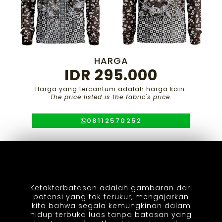
HARGA
IDR 295.000
Harga yang tercantum adalah harga kain.
The price listed is the fabric's price.
08112570252
Ketakterbatasan adalah gambaran dari
potensi yang tak terukur, mengajarkan
kita bahwa segala kemungkinan dalam
hidup terbuka luas tanpa batasan yang