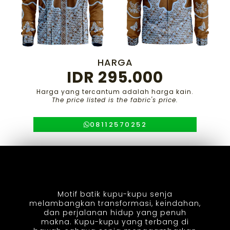
HARGA
IDR 295.000
Harga yang tercantum adalah harga kain.
The price listed is the fabric's price.
08112570252
Motif batik kupu-kupu senja
melambangkan transformasi, keindahan,
dan perjalanan hidup yang penuh
makna. Kupu-kupu yang terbang di