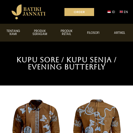
ORDER
ID
EN
TENTANG
PRODUK
PRODUK
FILOSOFI
ARTIKEL
KAMI
SERAGAM
RETAIL
Kupu Sore / Kupu Senja /
Evening Butterfly