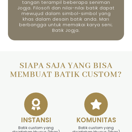
tangan terampil beberapa seniman
Jogja. Filosofi dan nilai-nilai batik dapat
mewujud dalam simbol-simbol yang
khas dalam desain batik anda. Mari
berbangga untuk memakai karya seni;
Batik Jogja.
SIAPA SAJA YANG BISA
MEMBUAT BATIK CUSTOM?
INSTANSI
KOMUNITAS
Batik custom yang
Batik custom yang
diciptakan khusus (khas)
diciptakan khusus (khas)